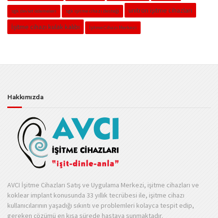
unitron işitme cihazları
sgk devlet ödemeleri
sgk işitme cihazı desteği
İşitme cihazı kulak kalıbı
İşitme Cihazı Merkezi
Hakkımızda
AVCI İşitme Cihazları Satış ve Uygulama Merkezi, işitme cihazları ve
koklear implant konusunda 33 yıllık tecrübesi ile, işitme cihazı
kullanıcılarının yaşadığı sıkıntı ve problemleri kolayca tespit edip,
gereken çözümü en kısa sürede hastaya sunmaktadır.