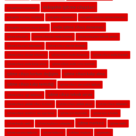
eskişehir işitme cihazları
eskişehirde odyometri
eskişehir koklear implant
eskişehir odyometri
eskişehir unitron işitme cihazları
evde işitme cihazı denemesi
Eskişehir İşitme Cihazı tamiri
işitme cihazları
işitme cihazları evde hizmet
işitme cihazları teknik servis
işitme cihazları ödemeleri
işitme cihazı devlet desteği
işitme cihazı devlet ödemesi
işitme cihazı evde deneme
işitme cihazı evde hizmet
işitme cihazı evde kalıp alma
işitme cihazı evde rutin kontrol
işitme cihazı hortum değişimi
işitme cihazı kalıp alma
işitme cihazı kalıp temizliği
işitme cihazı periyodik bakım
işitme cihazı teknik servis
işitme cihazı sgk ödemesi
işitme cihazı yedek cihaz hizmeti
işitme cihazı yedek parça
işitme cihazı ödemesi
işitme cihazı ücretsiz ses ayarlama
işitme için dış kulak
işitme için iç kulak
işitme merkezi
işitme kaybı nedir
işitme kaybının sebepleri
işitme nedir
işitme sorunu tedavisi
işitme tedavisi
koklear implant
odyometri