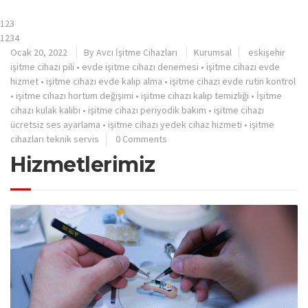
123
1234
Ocak 20, 2022
By
Avcı İşitme Cihazları
Kurumsal
eskişehir
işitme cihazı pili
•
evde işitme cihazı denemesi
•
işitme cihazı evde
hizmet
•
işitme cihazı evde kalıp alma
•
işitme cihazı evde rutin kontrol
•
işitme cihazı hortum değişimi
•
işitme cihazı kalıp temizliği
•
İşitme
cihazı kulak kalıbı
•
işitme cihazı periyodik bakım
•
işitme cihazı
ücretsiz ses ayarlama
•
işitme cihazı yedek cihaz hizmeti
•
işitme
cihazları teknik servis
0 Comments
Hizmetlerimiz