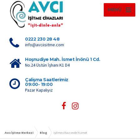
MENÜ
0222 230 28 48
info@avciisitme.com
Hoşnudiye Mah. İsmet İnönü 1 Cd.
No.24 Üstün İşhanı K1 D4
Çalişma Saatlerimiz
09:00- 19:00
Pazar Kapalıyız
Avcı İşitme Merkezi
Blog
işitme cihazı evde hizmet