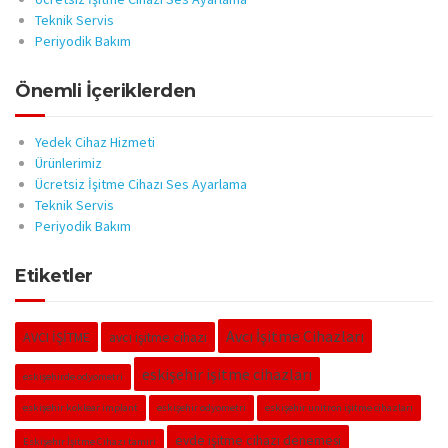
Teknik Servis
Periyodik Bakım
Önemli İçeriklerden
Yedek Cihaz Hizmeti
Ürünlerimiz
Ücretsiz İşitme Cihazı Ses Ayarlama
Teknik Servis
Periyodik Bakım
Etiketler
Avcı İşitme Cihazları
AVCI İŞİTME
avcı işitme cihazı
eskişehir işitme cihazları
eskişehirde odyometri
eskişehir koklear implant
eskişehir odyometri
eskişehir unitron işitme cihazları
evde işitme cihazı denemesi
Eskişehir İşitme Cihazı tamiri