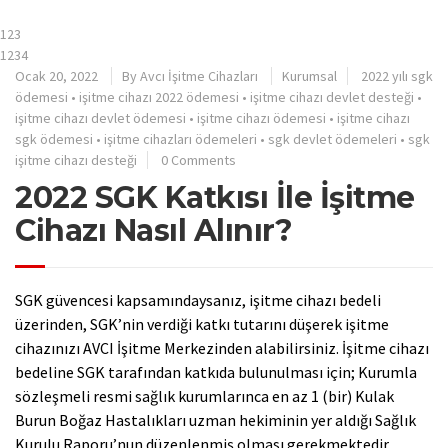
123
1234
Ocak 20, 2022
By
Avcı İşitme Cihazları
Kurumsal
2022 yılı sgk
ödemesi
•
işitme cihazı 2022 ödemesi
•
işitme cihazı devlet desteği
•
işitme cihazı devlet ödemesi
•
işitme cihazı ödemesi
•
işitme cihazı
sgk ödemesi
•
işitme cihazları ödemeleri
•
sgk devlet ödemeleri
•
sgk
işitme cihazı desteği
0 Comments
2022 SGK Katkısı İle İşitme
Cihazı Nasıl Alınır?
SGK güvencesi kapsamındaysanız, işitme cihazı bedeli
üzerinden, SGK’nin verdiği katkı tutarını düşerek işitme
cihazınızı AVCI İşitme Merkezinden alabilirsiniz. İşitme cihazı
bedeline SGK tarafından katkıda bulunulması için; Kurumla
sözleşmeli resmi sağlık kurumlarınca
en az 1 (bir) Kulak
Burun Boğaz Hastalıkları uzman hekiminin yer aldığı Sağlık
Kurulu Raporu’nun düzenlenmiş olması gerekmektedir.