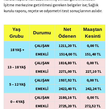
İşitme merkezine getirilmesi gereken belgeler ise; Sağlık
kurulu raporu, reçete ve odyometri test sonuçlarının aslıdır.
Yaş
Net
Maaştan
Durumu
Grubu
Ödenen
Kesinti
ÇALIŞAN
1211,20 TL
0,00 TL
18 YAŞ +
EMEKLİ
1514,00 TL
151,40 TL
ÇALIŞAN
1816,80 TL
0,00 TL
13 – 18 YAŞ
EMEKLİ
2271,00 TL
227,10 TL
ÇALIŞAN
1937,92 TL
0,00 TL
5 – 12 YAŞ
EMEKLİ
2422,40 TL
242,24 TL
ÇALIŞAN
2180,16 TL
0,00 TL
0 – 4 YAŞ
EMEKLİ
2725,20 TL
272,52 TL