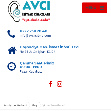
MENÜ
0222 230 28 48
info@avciisitme.com
Hoşnudiye Mah. İsmet İnönü 1 Cd.
No.24 Üstün İşhanı K1 D4
Çalişma Saatlerimiz
09:00- 19:00
Pazar Kapalıyız
Avcı İşitme Merkezi
Blog
işitme cihazı ödemesi