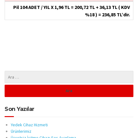
Pil 104 ADET / YIL X 1,96 TL = 200,72 TL + 36,13 TL ( KDV
%18 ) = 236,85 TL’dir.
Son Yazılar
Yedek Cihaz Hizmeti
Ürünlerimiz
Ücretsiz İşitme Cihazı Ses Ayarlama