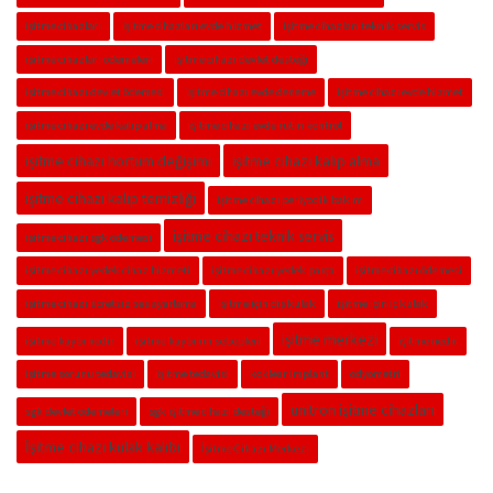
işitme cihazları
işitme cihazları evde hizmet
işitme cihazları teknik servis
işitme cihazları ödemeleri
işitme cihazı devlet desteği
işitme cihazı devlet ödemesi
işitme cihazı evde deneme
işitme cihazı evde hizmet
işitme cihazı evde kalıp alma
işitme cihazı evde rutin kontrol
işitme cihazı hortum değişimi
işitme cihazı kalıp alma
işitme cihazı kalıp temizliği
işitme cihazı periyodik bakım
işitme cihazı teknik servis
işitme cihazı sgk ödemesi
işitme cihazı yedek cihaz hizmeti
işitme cihazı yedek parça
işitme cihazı ödemesi
işitme cihazı ücretsiz ses ayarlama
işitme için dış kulak
işitme için iç kulak
işitme merkezi
işitme kaybı nedir
işitme kaybının sebepleri
işitme nedir
işitme sorunu tedavisi
işitme tedavisi
koklear implant
odyometri
unitron işitme cihazları
sgk devlet ödemeleri
sgk işitme cihazı desteği
İşitme cihazı kulak kalıbı
İşitme Cihazı Merkezi